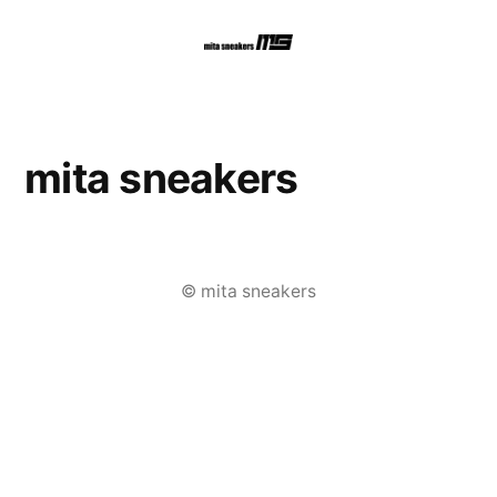
コ
ン
テ
ン
mita sneakers
ツ
へ
ス
© mita sneakers
キ
ッ
プ