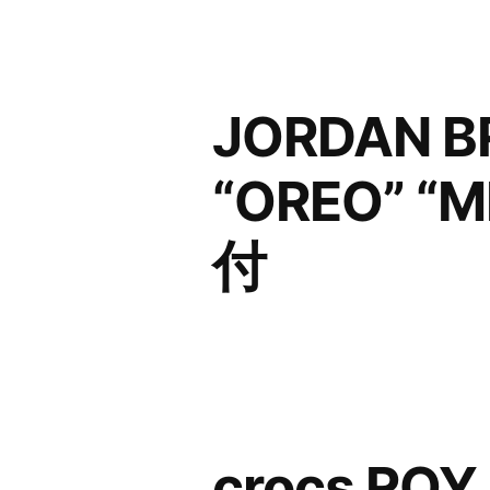
JORDAN B
“OREO” “
付
crocs R