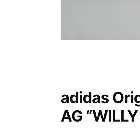
adidas Or
AG “WIL