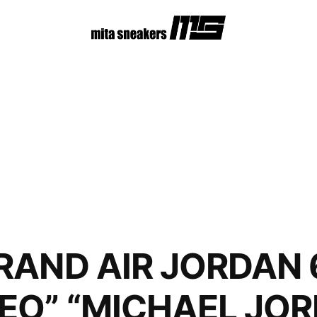
RAND AIR JORDAN 
EO” “MICHAEL JOR