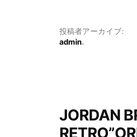
コ
ン
テ
投稿者アーカイブ:
ン
admin
ツ
へ
ス
キ
ッ
JORDAN B
プ
RETRO”OR