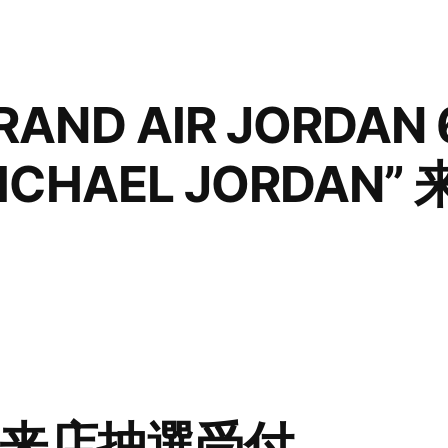
RAND AIR JORDAN 
MICHAEL JORDAN
OY 来店抽選受付