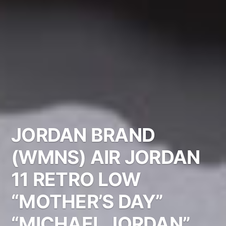
JORDAN BRAND
(WMNS) AIR JORDAN
11 RETRO LOW
“MOTHER’S DAY”
“MICHAEL JORDAN”