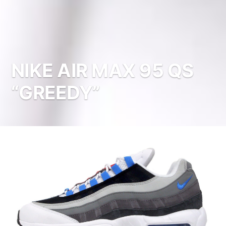
NIKE AIR MAX 95 QS
“GREEDY”