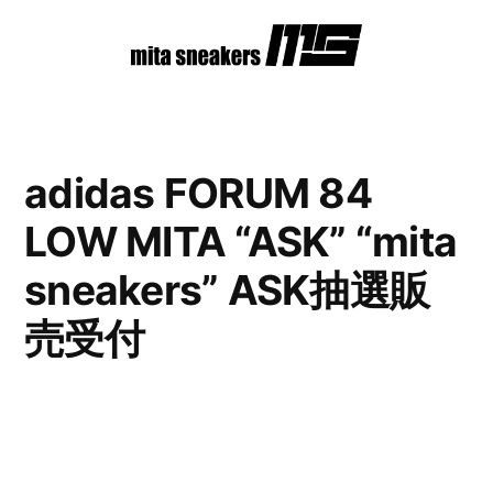
コ
ン
テ
ン
adidas FORUM 84
ツ
LOW MITA “ASK” “mita
へ
ス
sneakers” ASK抽選販
キ
売受付
ッ
プ