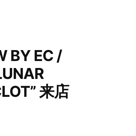
W BY EC /
“LUNAR
 CLOT” 来店