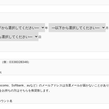
年
月
日
（例：0338328346）
ス
ocomo、Softbank、auなど）のメールアドレスは当選メールが届かないことがあ
をお持ちの方はそちらを推奨致します。
mアカウント名