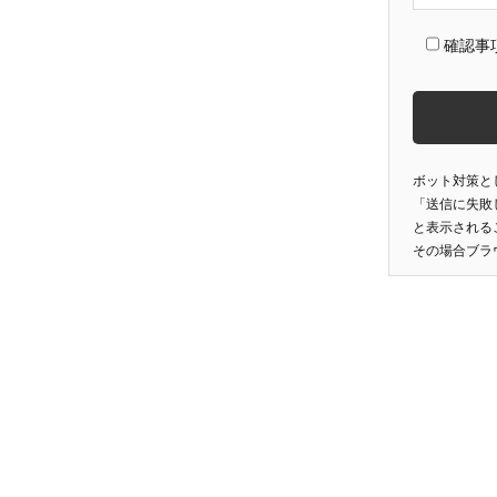
確認事
ボット対策と
「送信に失敗
と表示される
その場合ブラ
投