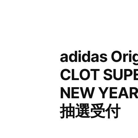
コ
ン
テ
ン
adidas Ori
ツ
へ
CLOT SUPE
ス
NEW YEAR”
キ
ッ
抽選受付
プ