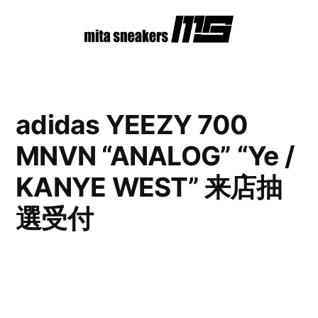
コ
ン
テ
ン
adidas YEEZY 700
ツ
MNVN “ANALOG” “Ye /
へ
ス
KANYE WEST” 来店抽
キ
選受付
ッ
プ