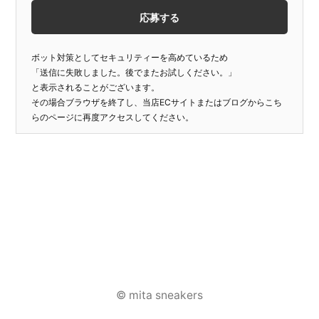
ボット対策としてセキュリティーを高めているため
「送信に失敗しました。後でまたお試しください。」
と表示されることがございます。
その場合ブラウザを終了し、当店ECサイトまたはブログからこち
らのページに再度アクセスしてください。
投
稿
© mita sneakers