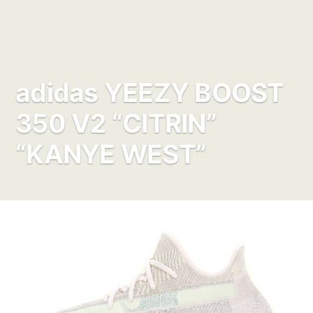
adidas YEEZY BOOST
350 V2 “CITRIN”
“KANYE WEST”