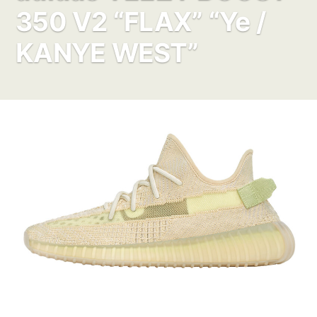
350 V2 “FLAX” “Ye /
KANYE WEST”