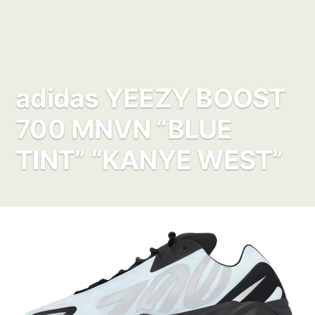
adidas YEEZY BOOST
700 MNVN “BLUE
TINT” “KANYE WEST”