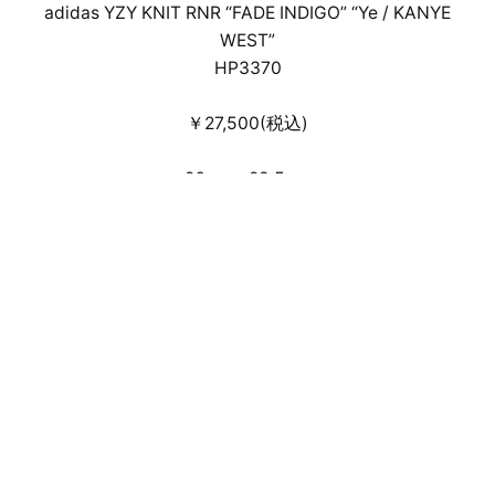
adidas YZY KNIT RNR “FADE INDIGO” “Ye / KANYE
WEST”
HP3370
￥27,500(税込)
26cm～28.5cm
事前のWEB抽選受付による店頭・通信
販売となります。
来店抽選販売方法はこちら