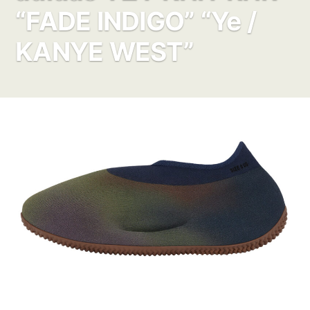
“FADE INDIGO” “Ye /
KANYE WEST”