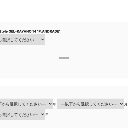
Style GEL-KAYANO 14 "P.ANDRADE"
年
月
日