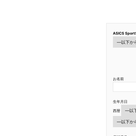
ASICS Sport
お名前
生年月日
西暦