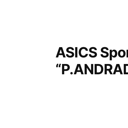
コ
ン
テ
ン
ASICS Spo
ツ
へ
“P.ANDR
ス
キ
ッ
プ