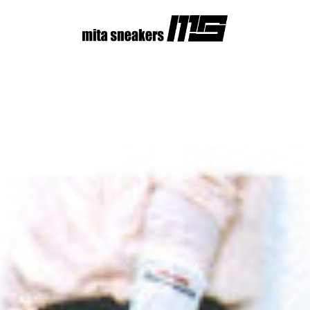
コ
ン
テ
ン
ツ
へ
ス
キ
ッ
プ