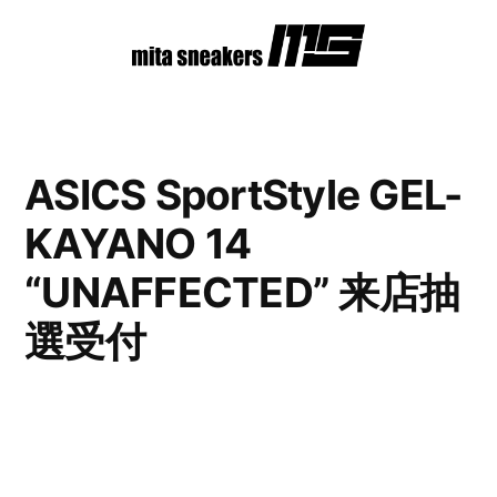
コ
ン
テ
ン
ASICS SportStyle GEL-
ツ
KAYANO 14
へ
ス
“UNAFFECTED” 来店抽
キ
選受付
ッ
プ