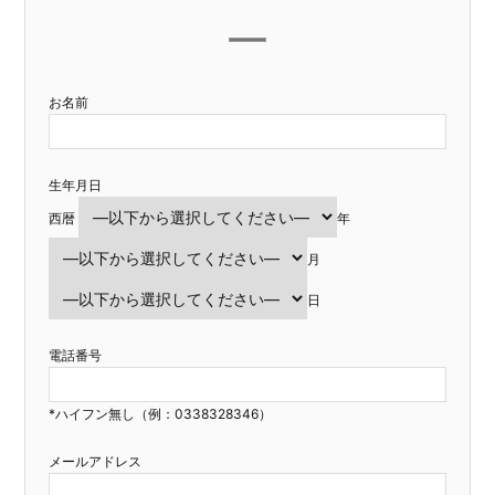
お名前
生年月日
西暦
年
月
日
電話番号
*ハイフン無し（例：0338328346）
メールアドレス