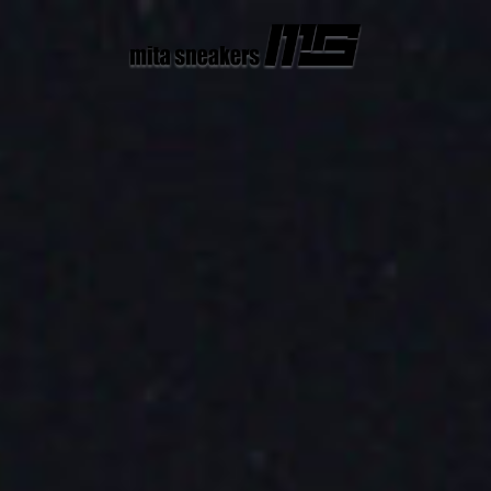
コ
ン
テ
ン
ツ
へ
ス
キ
ッ
プ