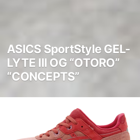
ASICS SportStyle GEL-
LYTE III OG “OTORO”
“CONCEPTS”