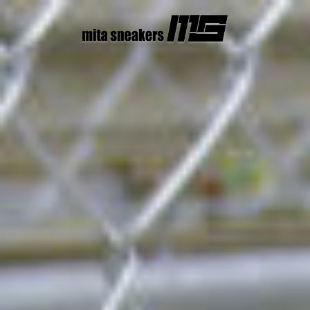
コ
ン
テ
ン
ツ
へ
ス
キ
ッ
プ