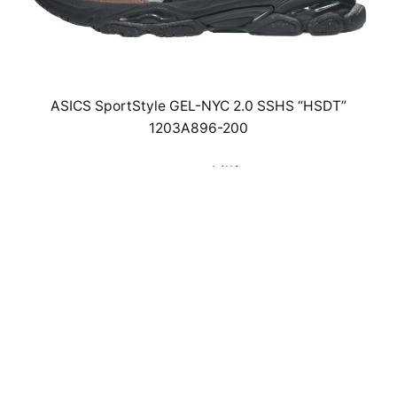
ASICS SportStyle GEL-NYC 2.0 SSHS “HSDT”
1203A896-200
￥25,300(税込)
26.5cm～29.0cm