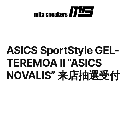
コ
ン
テ
ン
ASICS SportStyle GEL-
ツ
TEREMOA II “ASICS
へ
ス
NOVALIS” 来店抽選受付
キ
ッ
プ