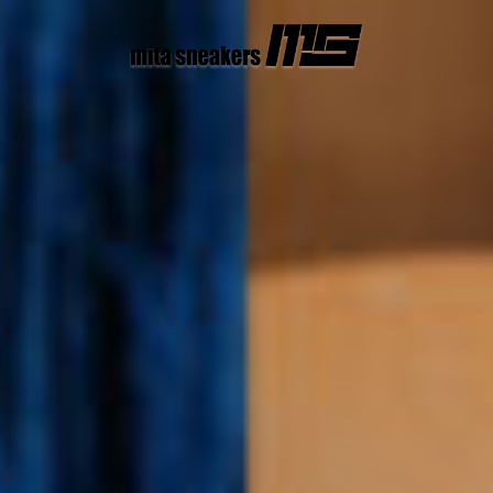
コ
ン
テ
ン
ツ
へ
ス
キ
ッ
プ