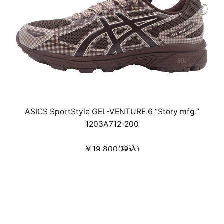
ASICS SportStyle GEL-VENTURE 6 “Story mfg.”
1203A712-200
￥19,800(税込)
24cm～25cm･26cm～29cm