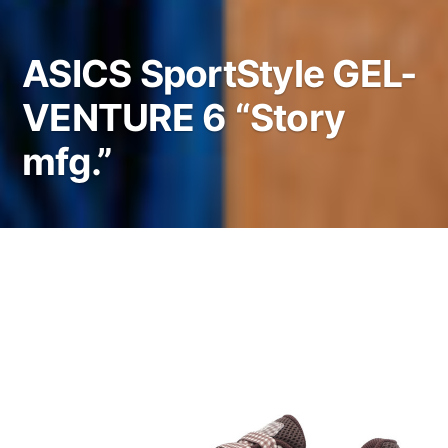
ASICS SportStyle GEL-
VENTURE 6 “Story
mfg.”