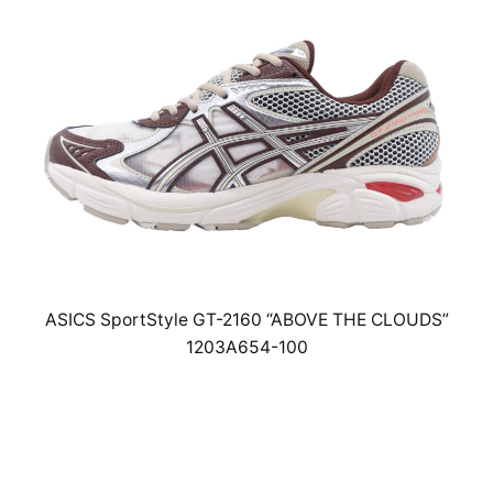
ASICS SportStyle GT-2160 “ABOVE THE CLOUDS”
1203A654-100
￥19,800(税込)
23.5cm～25cm･26cm～29cm