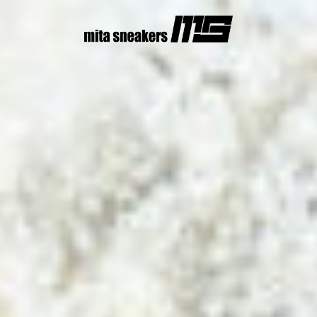
コ
ン
テ
ン
ツ
へ
ス
キ
ッ
プ