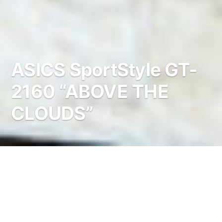
ASICS SportStyle GT-
2160 “ABOVE THE
CLOUDS”