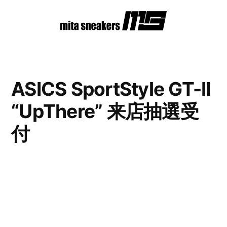
コ
ン
テ
ン
ASICS SportStyle GT-II
ツ
“UpThere” 来店抽選受
へ
ス
付
キ
ッ
プ