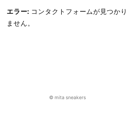
エラー:
コンタクトフォームが見つかり
ません。
投
稿
© mita sneakers
ナ
ビ