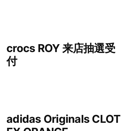
crocs ROY 来店抽選受
付
adidas Originals CLOT