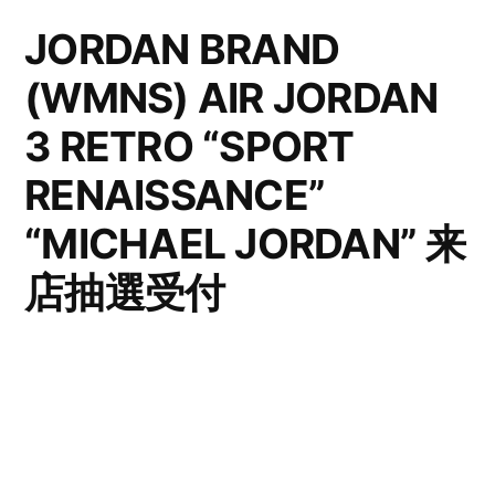
JORDAN BRAND
(WMNS) AIR JORDAN
3 RETRO “SPORT
RENAISSANCE”
“MICHAEL JORDAN” 来
店抽選受付