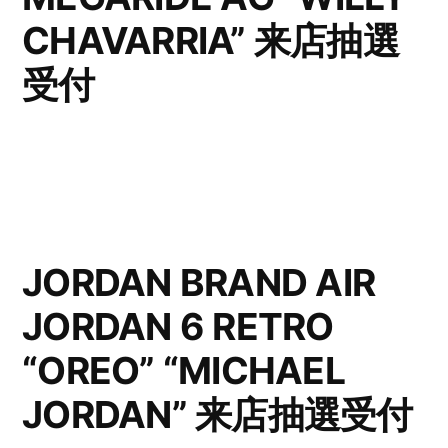
CHAVARRIA” 来店抽選
受付
JORDAN BRAND AIR
JORDAN 6 RETRO
“OREO” “MICHAEL
JORDAN” 来店抽選受付