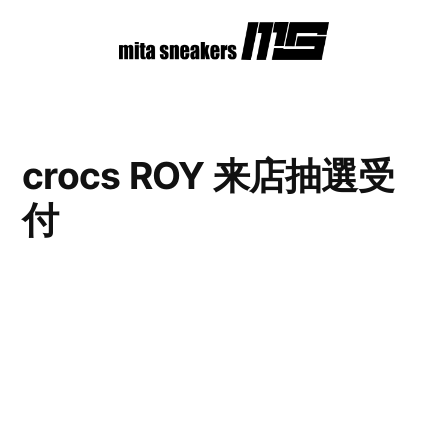
コ
ン
テ
ン
crocs ROY 来店抽選受
ツ
付
へ
ス
キ
ッ
プ