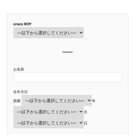
crocs ROY
お名前
生年月日
西暦
年
月
日