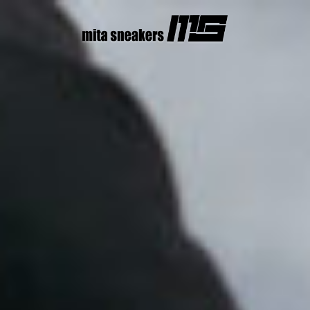
コ
ン
テ
ン
ツ
へ
ス
キ
ッ
プ