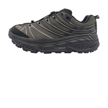
HOKA STINSON EVO GTX “GORE-TEX” “HAVEN”
1172430-JKT
￥31,900(税込)
26.0cm～29.0cm