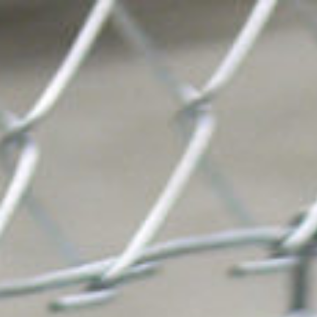
コ
ン
テ
ン
ツ
へ
ス
キ
ッ
プ