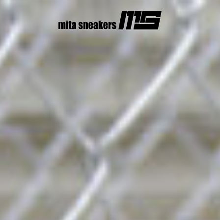
コ
ン
テ
ン
ツ
へ
ス
キ
ッ
プ