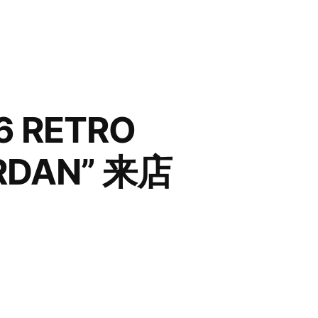
6 RETRO
ORDAN” 来店