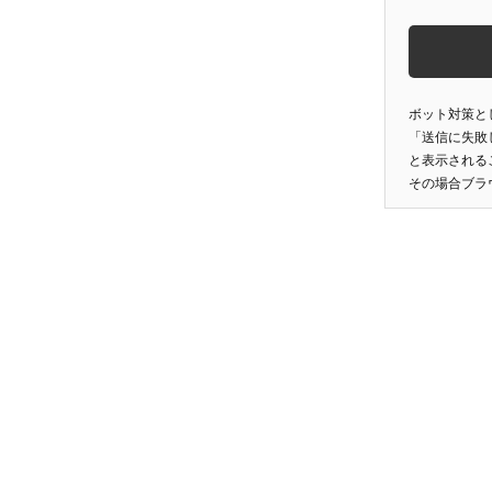
ボット対策と
「送信に失敗
と表示される
その場合ブラ
投
稿