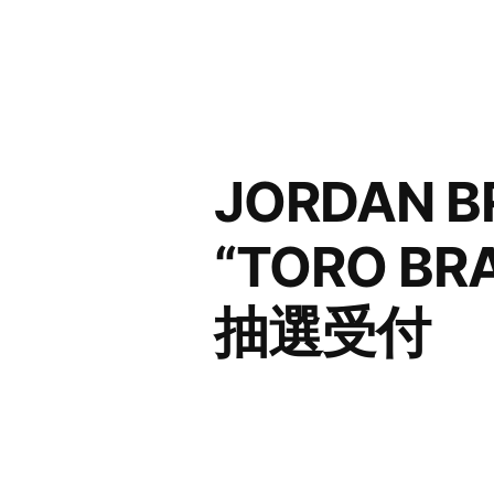
コ
ン
テ
ン
JORDAN B
ツ
へ
“TORO BR
ス
抽選受付
キ
ッ
プ