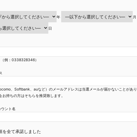
年
月
日
（例：0338328346）
ス
ocomo、Softbank、auなど）のメールアドレスは当選メールが届かないことがあ
をお持ちの方はそちらを推奨致します。
mアカウント名
項を全て承諾しました