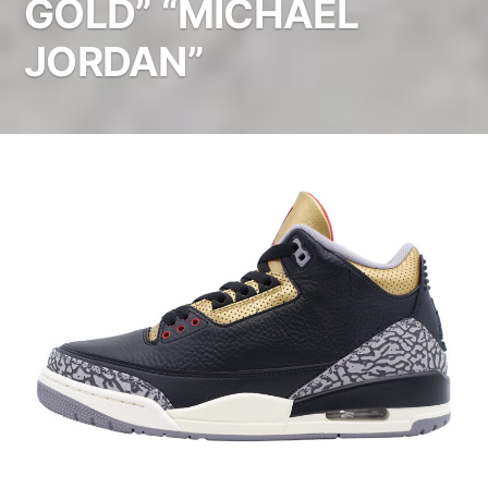
GOLD” “MICHAEL
JORDAN”