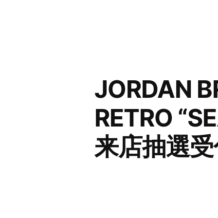
コ
ン
テ
ン
JORDAN B
ツ
へ
RETRO “S
ス
来店抽選受
キ
ッ
プ