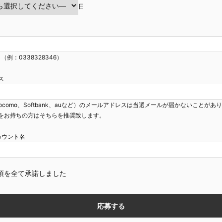
日
（例：0338328346）
ス
ocomo、Softbank、auなど）のメールアドレスは当選メールが届かないことがあ
をお持ちの方はそちらを推奨致します。
mアカウント名
項を全て承諾しました