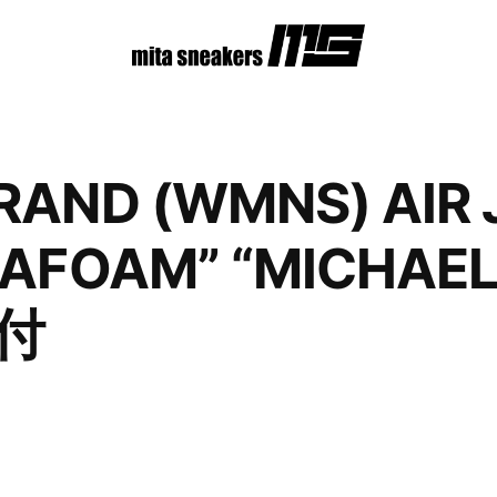
RAND (WMNS) AIR 
EAFOAM” “MICHAEL
付