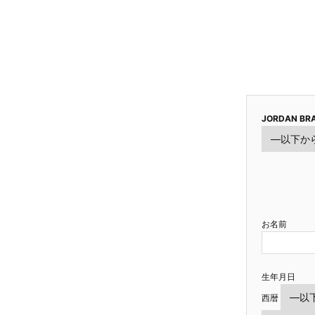
JORDAN BRA
お名前
生年月日
西暦