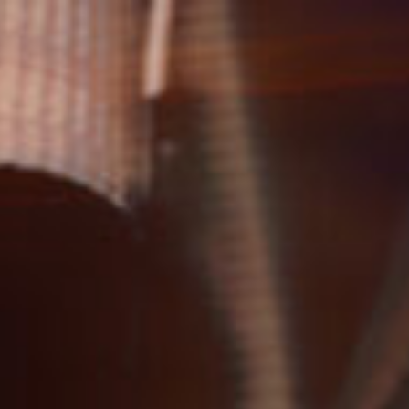
コ
ン
テ
ン
ツ
へ
ス
キ
ッ
プ