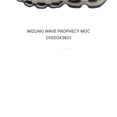
MIZUNO WAVE PROPHECY MOC
D1GD243601
￥31,900(税込)
23cm～29cm