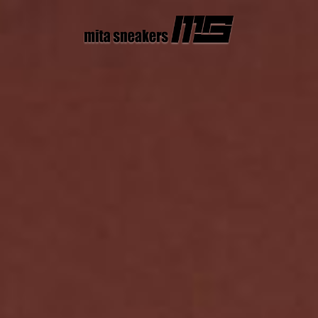
コ
ン
テ
ン
ツ
へ
ス
キ
ッ
プ