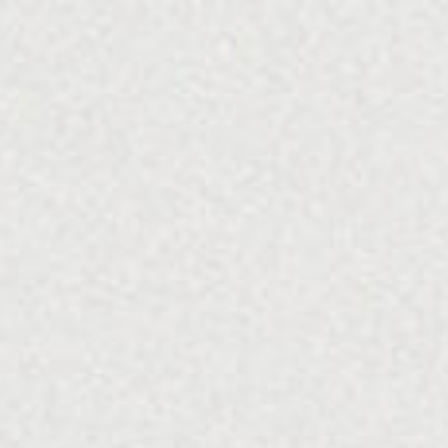
コ
ン
テ
ン
ツ
へ
ス
キ
ッ
プ