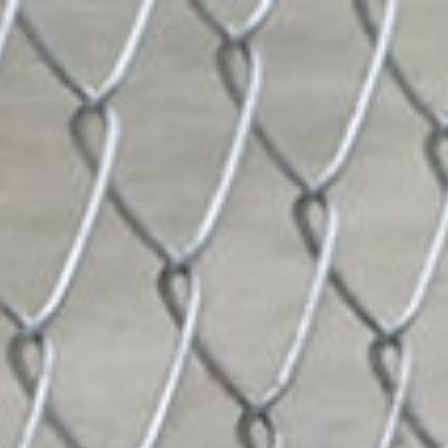
コ
ン
テ
ン
ツ
へ
ス
キ
ッ
プ