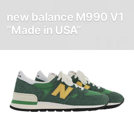
new balance M990 V1
“Made in USA”