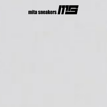
コ
ン
テ
ン
ツ
へ
ス
キ
ッ
プ