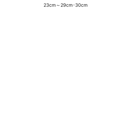
23cm～29cm･30cm
事前のWEB抽選受付による店頭・通信
販売となります。
来店抽選販売方法はこちら
抽選応募期間