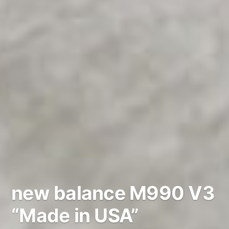
new balance M990 V3
“Made in USA”