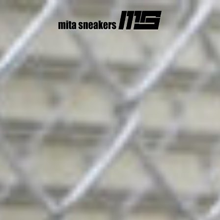
コ
ン
テ
ン
ツ
へ
ス
キ
ッ
プ