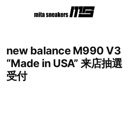
コ
ン
テ
ン
new balance M990 V3
ツ
“Made in USA” 来店抽選
へ
ス
受付
キ
ッ
プ