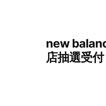
コ
ン
テ
ン
new balan
ツ
へ
店抽選受付
ス
キ
ッ
プ