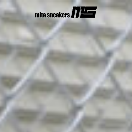
コ
ン
テ
ン
ツ
へ
ス
キ
ッ
プ