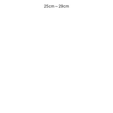
25cm～29cm
事前のWEB抽選受付による店頭・通信
販売となります。
来店抽選販売方法はこちら
抽選応募期間