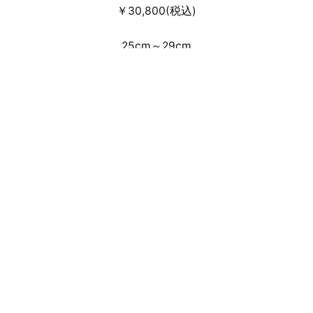
￥30,800(税込)
25cm～29cm
事前のWEB抽選受付による店頭・通信
販売となります。
来店抽選販売方法はこちら