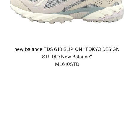
new balance TDS 610 SLIP-ON “TOKYO DESIGN
STUDIO New Balance”
ML610STD
￥22,000(税込)
25.5cm～29cm･30cm