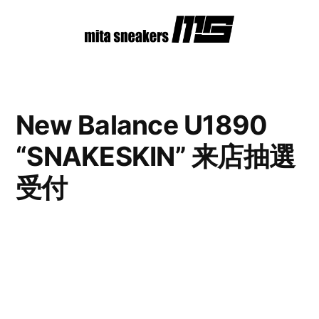
コ
ン
テ
ン
New Balance U1890
ツ
“SNAKESKIN” 来店抽選
へ
ス
受付
キ
ッ
プ