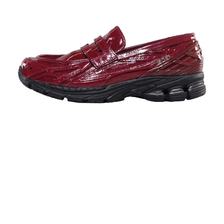
New Balance U1906L
U1906LCS
￥22,000(税込)
24.0cm～29.0cm