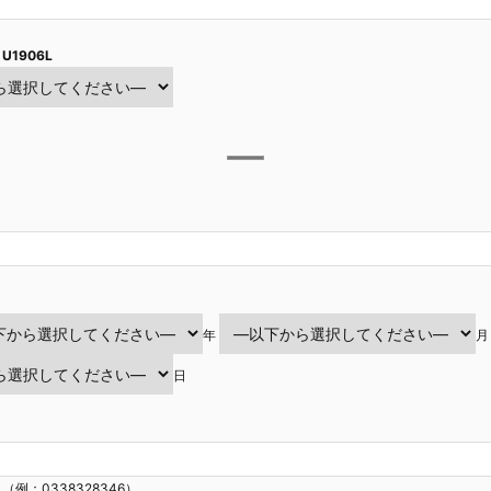
 U1906L
年
月
日
（例：0338328346）