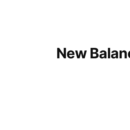
コ
ン
テ
ン
New Bal
ツ
へ
ス
キ
ッ
プ