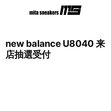
コ
ン
テ
ン
new balance U8040 来
ツ
店抽選受付
へ
ス
キ
ッ
プ