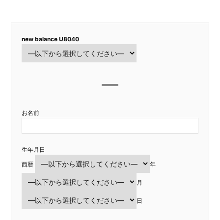
new balance U8040
お名前
生年月日
西暦
年
月
日