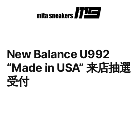
コ
ン
テ
ン
New Balance U992
ツ
“Made in USA” 来店抽選
へ
ス
受付
キ
ッ
プ