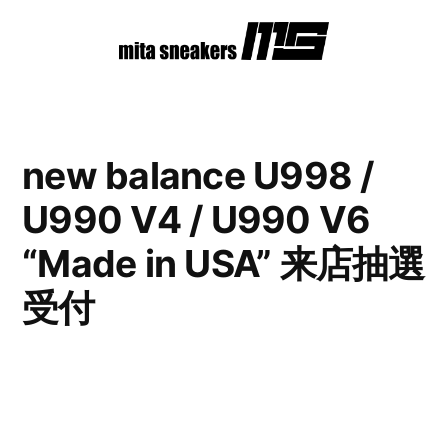
コ
ン
テ
ン
new balance U998 /
ツ
U990 V4 / U990 V6
へ
ス
“Made in USA” 来店抽選
キ
受付
ッ
プ