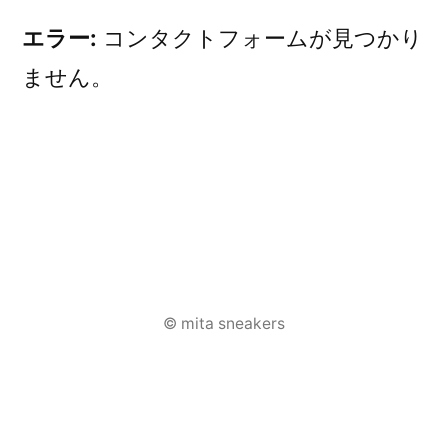
エラー:
コンタクトフォームが見つかり
ません。
投
稿
© mita sneakers
ナ
ビ