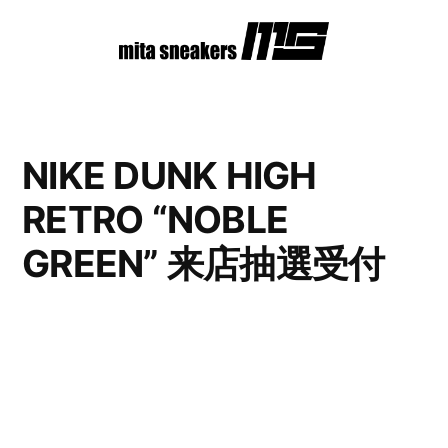
コ
ン
テ
ン
NIKE DUNK HIGH
ツ
RETRO “NOBLE
へ
ス
GREEN” 来店抽選受付
キ
ッ
プ