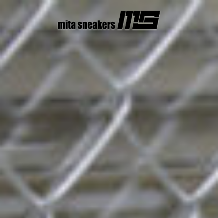
コ
ン
テ
ン
ツ
へ
ス
キ
ッ
プ