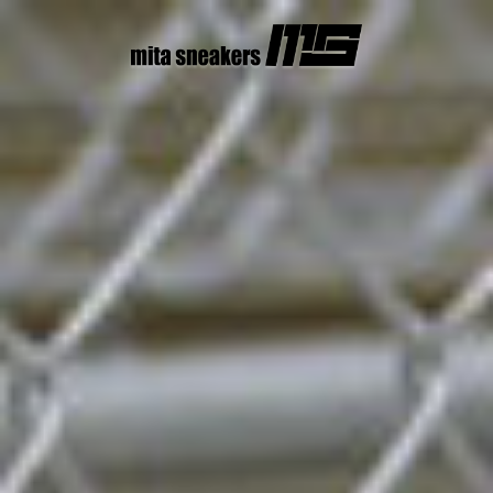
コ
ン
テ
ン
ツ
へ
ス
キ
ッ
プ