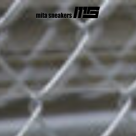
コ
ン
テ
ン
ツ
へ
ス
キ
ッ
プ